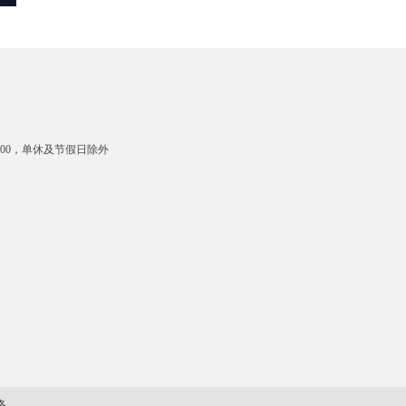
-18:00，单休及节假日除外
络